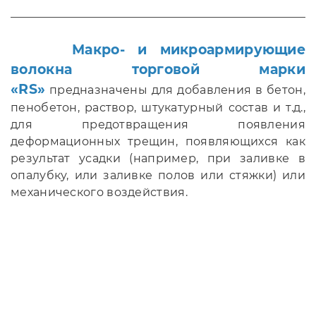
Макро- и микроармирующие
волокна торговой марки
«RS»
предназначены для добавления в бетон,
пенобетон, раствор, штукатурный состав и т.д.,
для предотвращения появления
деформационных трещин, появляющихся как
результат усадки (например, при заливке в
опалубку, или заливке полов или стяжки) или
механического воздействия.
Производство и оптовая продажа микро - и
макрофибры полипропиленовой и
полимерной марки RS. Доставка по всей
России. В наличии. Оперативная отгрузка.